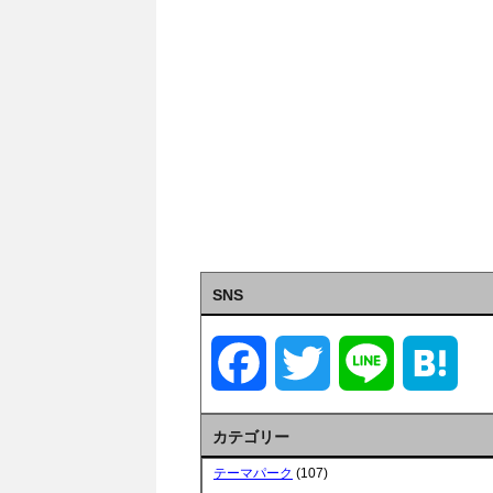
SNS
F
T
L
H
a
w
i
a
カテゴリー
c
i
n
t
テーマパーク
(107)