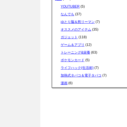
YOUTUBER
(5)
なんでも
(37)
ゆとり脳＆怒リーマン
(7)
オススメのアイテム
(35)
ガジェット
(118)
ゲーム＆アプリ
(12)
トレーニング&栄養
(63)
ポケモンカード
(5)
ライフハック(生活術)
(7)
加熱式タバコ＆電子タバコ
(7)
漫画
(6)