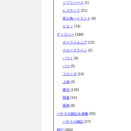
ジブリパーク
(1)
e
t
e
e
レゴランド
(21)
富士急ハイランド
(6)
b
t
n
ＵＳＪ
(79)
ディズニー
(188)
o
e
a
カリフォルニア
(12)
クルーズライン
(2)
o
r
ハワイ
(6)
パリ
(5)
k
フロリダ
(14)
上海
(3)
東京
(126)
関連
(14)
香港
(6)
パチスロ雑記＆攻略
(50)
パチスロ雑記
(27)
雑記
(304)