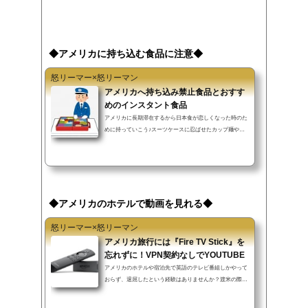
◆アメリカに持ち込む食品に注意◆
怒リーマー×怒リーマン
アメリカへ持ち込み禁止食品とおすす
めのインスタント食品
アメリカに長期滞在するから日本食が恋しくなった時のた
めに持っていこう♪スーツケースに忍ばせたカップ麺やふ
りかけは実はアメリカに持ち込むことができない禁止食品
だった！持ち込み申請していなかったがために空港で罰金
を支払う羽目に…orzバレずに持ち込めたという体験談も
ネットにはたくさんありますが…虚偽申告をしてバレた場
合は罰金、そして別室での検査で数時間拘束と旅行が台無
しになってしまいます。※ 申告さえしていれば罰金などの
◆アメリカのホテルで動画を見れる◆
ペナルティはありません。禁止物の場合は放棄させられま
す。この記事ではアメリカに持ち込...
怒リーマー×怒リーマン
アメリカ旅行には『Fire TV Stick』を
忘れずに！VPN契約なしでYOUTUBE
アメリカのホテルや宿泊先で英語のテレビ番組しかやって
おらず、退屈したという経験はありませんか？渡米の際に
日本からFire TV Stick（ファイアーティービィースティッ
ク）を持っていくとアメリカでもYOUTUBEなどをテレビ