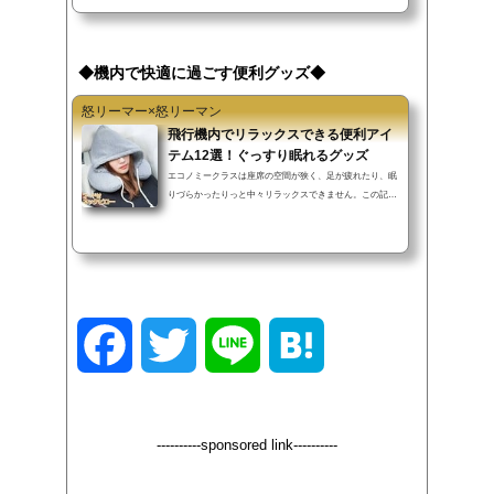
で見ることができます。▼INDEX（タップでジャンプ）ア
メリカで視聴可能な動画配信サービスFire TV Stick（第一
世代）に注意スマホをミラーリングする方法も最後にアメ
リカで視聴可能な動画配信サービス▲INDEXこの記事では
◆機内で快適に過ごす便利グッズ◆
VPN（有料）を使いません。FireTvStickをアメリカに持っ
て行って、どの動画配信サービスがテ...
怒リーマー×怒リーマン
飛行機内でリラックスできる便利アイ
テム12選！ぐっすり眠れるグッズ
エコノミークラスは座席の空間が狭く、足が疲れたり、眠
りづらかったりっと中々リラックスできません。この記事
では飛行機内でリラックスして過ごせる便利グッズを12点
ご紹介します。また子供がリラックスして安眠するための
グッズも紹介しています。▼INDEX（タップでジャンプ）
フットレスト休足時間（足すっきりシート）ドクターショ
ール フライトソックスネックピロー使い捨てスリッパシリ
コン 耳栓水いらずの歯磨きグッズ（3種）蒸気でホット
アイマスクのどぬーる濡れマスク目薬子供用イヤフォン酔
F
T
L
H
い止め薬・酔い止めバンドフット...
a
w
i
a
----------sponsored link----------
c
i
n
t