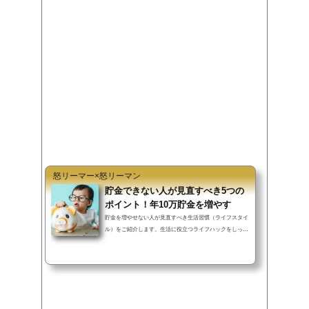
e
t
e
e
b
t
n
o
e
a
o
r
k
怒リーマー×怒リーマン
貯金できない人が見直すべき5つの
ポイント！年10万貯金を増やす
貯金を増やせない人が見直すべき生活習慣（ライフスタイ
ル）をご紹介します。生活に役立つライフハックをしっか
り行えば、過度な節約を行わず...