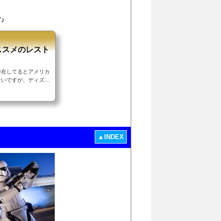
♪
ススメのレスト
滞在してるとアメリカ
ないですが、ディズニ
カフェがあります。日
いましょう♪▼IND
イニング鉄板江戸ロー
トラン（中華）最後に
ーメン…日本人が好き
▲INDEX