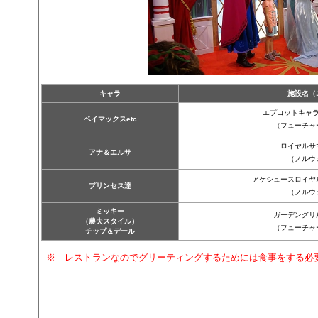
キャラ
施設名（
エプコットキャ
ベイマックスetc
（フューチャ
ロイヤルサ
アナ＆エルサ
（ノルウ
アケシュースロイヤ
プリンセス達
（ノルウ
ミッキー
ガーデングリ
（農夫スタイル）
（フューチャ
チップ＆デール
※ レストランなのでグリーティングするためには食事をする必