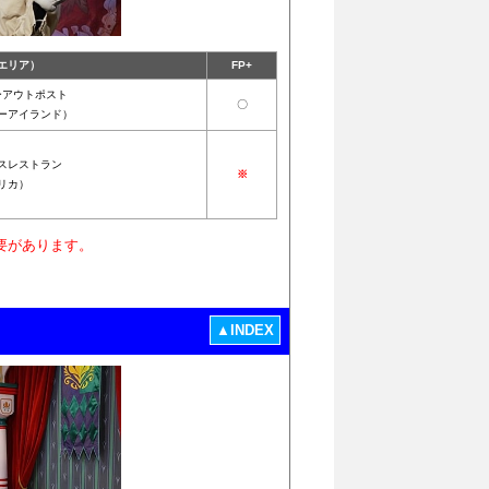
エリア）
FP+
ーアウトポスト
〇
ーアイランド）
スレストラン
※
リカ）
要があります。
▲INDEX