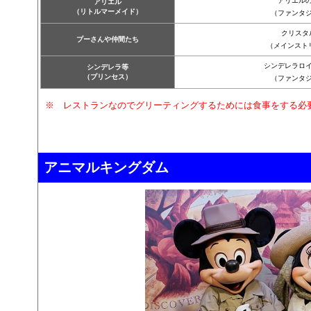
アリエル
アリエル
（リトルマーメイド）
（ファンタ
クリスタ
プーさんや仲間たち
（メインスト
シンデレラロ
シンデレラ等
（プリンセス）
（ファンタ
※ レストランなのでグリーティングするためには食事をする必
アニマルキングダム