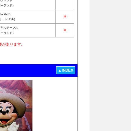
のグロット
ジーランド）
ルパレス
※
リートUSA）
イヤルテーブル
※
ジーランド）
要があります。
▲INDEX