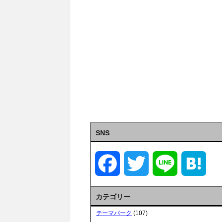
SNS
F
T
L
H
a
w
i
a
カテゴリー
c
i
n
t
テーマパーク
(107)