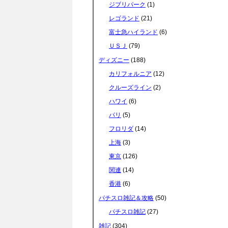
ジブリパーク
(1)
e
t
e
e
レゴランド
(21)
富士急ハイランド
(6)
b
t
n
ＵＳＪ
(79)
ディズニー
(188)
o
e
a
カリフォルニア
(12)
クルーズライン
(2)
o
r
ハワイ
(6)
パリ
(5)
k
フロリダ
(14)
上海
(3)
東京
(126)
関連
(14)
香港
(6)
パチスロ雑記＆攻略
(50)
パチスロ雑記
(27)
雑記
(304)