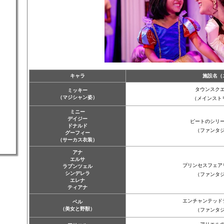
キャラ
施設名（
タウンスク
ミッキー
（マジシャン姿）
（メインスト
ミニー
デイジー
ピートのシリ
ドナルド
（ファンタ
グーフィー
（サーカス衣装）
アナ
エルサ
プリンセスフェア
ラプンツェル
シンデレラ
（ファンタ
エレナ
ティアナ
エンチャンテッド
ベル
（美女と野獣）
（ファンタ