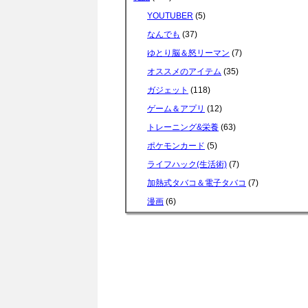
YOUTUBER
(5)
なんでも
(37)
ゆとり脳＆怒リーマン
(7)
オススメのアイテム
(35)
ガジェット
(118)
ゲーム＆アプリ
(12)
トレーニング&栄養
(63)
ポケモンカード
(5)
ライフハック(生活術)
(7)
加熱式タバコ＆電子タバコ
(7)
漫画
(6)