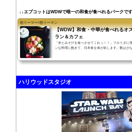
↓↓エプコットはWDWで唯一の和食が食べれるパークです
怒リーマー×怒リーマン
【WDW】和食・中華が食べれるオ
ラン＆カフェ
「米とみそ汁を食べさせてくれっ！！」フロリダに
ンな料理に飽きて、日本食を体が欲します。数は少
ーワールドにも日本食を提供しているレストランや
本が恋しくなったら、下記で紹介するレストランに向か
EX（タップでジャンプ）桂グリル歌舞伎茶屋東京ダ
タスブロッサムカフェ（中華）ナインドラゴンレス
桂グリル▲INDEX寿司、天ぷらうどん、カレーにラ
な食べ物を全て食べることができるのがエ...
ハリウッドスタジオ