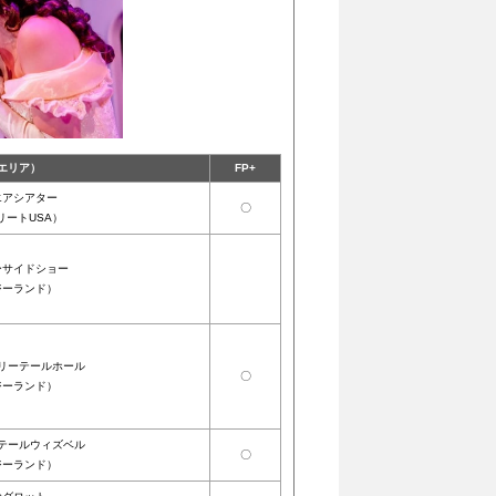
エリア）
FP+
エアシアター
〇
リートUSA）
ーサイドショー
ジーランド）
リーテールホール
〇
ジーランド）
テールウィズベル
〇
ジーランド）