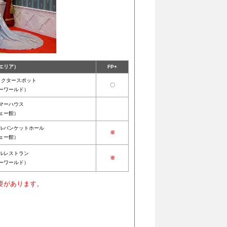
エリア）
FP+
ラクタースポット
〇
ーワールド）
マーハウス
ェー館）
ルバンケットホール
※
ェー館）
ルレストラン
※
ーワールド）
要があります。