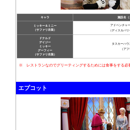
キャラ
施設名（
アドベンチャ
ミッキー＆ミニー
（サファリ衣装）
（ディスカバリ
ドナルド
デイジー
タスカーハウ
ミッキー
（アフ
グーフィー
（サファリ衣装）
※ レストランなのでグリーティングするためには食事をする必
エプコット