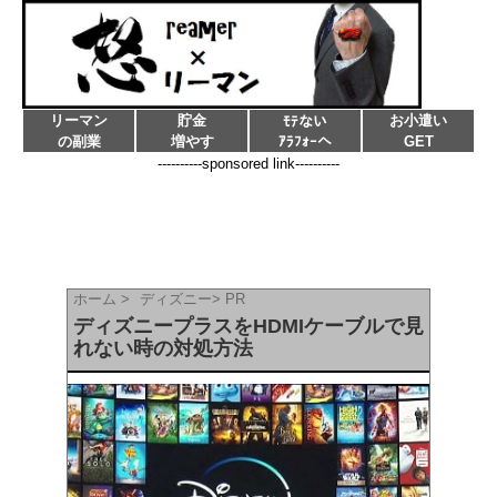
リーマン
貯金
お小遣い
ﾓﾃない
の副業
増やす
ｱﾗﾌｫｰへ
GET
----------sponsored link----------
ホーム
>
ディズニー
>
PR
ディズニープラスをHDMIケーブルで見
れない時の対処方法