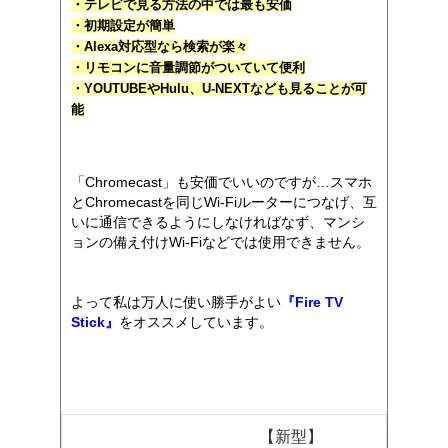
・テレビで見る方法の中では最も安価
・初期設定が簡単
・Alexa対応型なら検索が楽々
・リモコンに音量調節がついていて便利
・YOUTUBEやHulu、U-NEXTなども見ることが可
能
「Chromecast」も安価でいいのですが…スマホ
とChromecastを同じWi-Fiルーターにつなげ、互
いに通信できるようにしなければなず、マンシ
ョンの備え付けWi-Fiなどでは使用できません。
よって私は万人に使い勝手がよい
『Fire TV
Stick』
をオススメしています。
【新型】