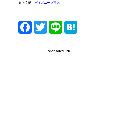
参考文献：
ディズニープラス
F
T
L
H
a
w
i
a
----------sponsored link----------
c
i
n
t
e
t
e
e
b
t
n
o
e
a
o
r