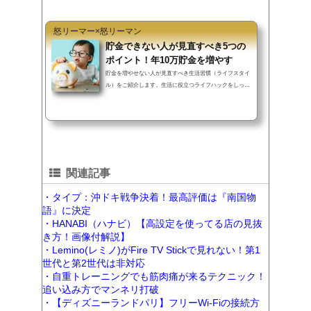
k
怒リーマー×怒リーマン
貯金できない人が見直すべき5つの
ポイント！年10万貯金を増やす
貯金を増やせない人が見直すべき生活習慣（ライフスタイ
ル）をご紹介します。生活に役立つライフハックをしっか
り行えば、過度な節約を行わず...
関連記事
・タイプ：沖ドキ戦争決着！最高評価は『南国物
語』に決定
・HANABI（ハナビ）【高設定を使ってる店の見抜
き方！画像付解説】
・Lemino(レミノ)がFire TV Stickで見れない！第1
世代と第2世代は非対応
・自重トレーニングでも筋肉痛が来るテクニック！
追い込み方でマンネリ打破
・【ディズニーランドパリ】フリーWi-Fiの接続方