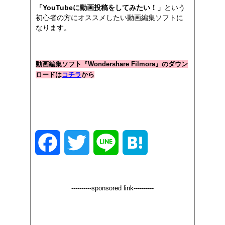
「YouTubeに動画投稿をしてみたい！」
という
初心者の方にオススメしたい動画編集ソフトに
なります。
動画編集ソフト『Wondershare Filmora』のダウン
ロードは
コチラ
から
F
T
L
H
a
w
i
a
----------sponsored link----------
c
i
n
t
e
t
e
e