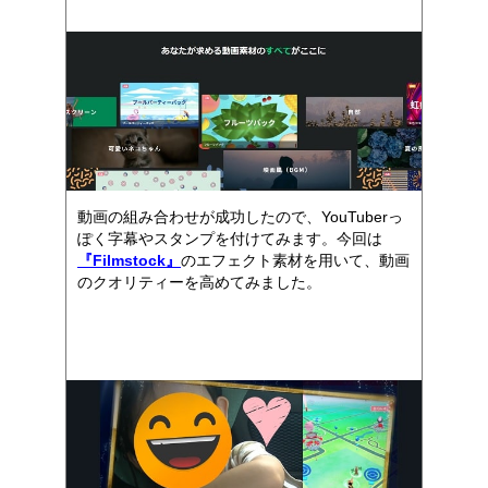
動画の組み合わせが成功したので、YouTuberっ
ぽく字幕やスタンプを付けてみます。今回は
『Filmstock』
のエフェクト素材を用いて、動画
のクオリティーを高めてみました。