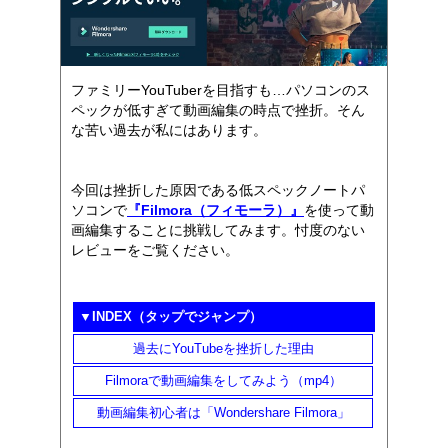
ファミリーYouTuberを目指すも…パソコンのス
ペックが低すぎて動画編集の時点で挫折。そん
な苦い過去が私にはあります。
今回は挫折した原因である低スペックノートパ
ソコンで
『Filmora（フィモーラ）』
を使って動
画編集することに挑戦してみます。忖度のない
レビューをご覧ください。
▼INDEX（タップでジャンプ）
過去にYouTubeを挫折した理由
Filmoraで動画編集をしてみよう（mp4）
動画編集初心者は「Wondershare Filmora」