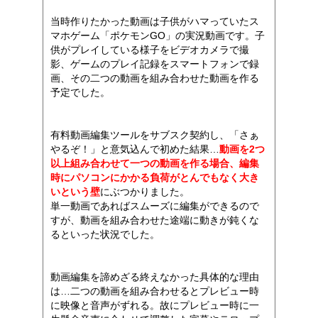
当時作りたかった動画は子供がハマっていたス
マホゲーム「ポケモンGO」の実況動画です。子
供がプレイしている様子をビデオカメラで撮
影、ゲームのプレイ記録をスマートフォンで録
画、その二つの動画を組み合わせた動画を作る
予定でした。
有料動画編集ツールをサブスク契約し、「さぁ
やるぞ！」と意気込んで初めた結果…
動画を2つ
以上組み合わせて一つの動画を作る場合、編集
時にパソコンにかかる負荷がとんでもなく大き
いという壁
にぶつかりました。
単一動画であればスムーズに編集ができるので
すが、動画を組み合わせた途端に動きが鈍くな
るといった状況でした。
動画編集を諦めざる終えなかった具体的な理由
は…二つの動画を組み合わせるとプレビュー時
に映像と音声がずれる。故にプレビュー時に一