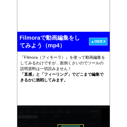
Filmoraで動画編集をし
▲INDEX
てみよう（mp4）
『Filmora（フィモーラ）』を使って動画編集を
してみるわけですが…面倒くさいのでツールの
説明資料は一切読みません！
「直感」と「フィーリング」でどこまで編集で
きるかに挑戦してみます。