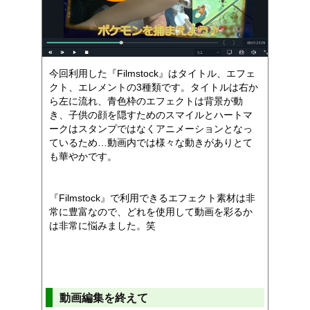
今回利用した『Filmstock』はタイトル、エフェ
クト、エレメントの3種類です。タイトルは右か
ら左に流れ、青色枠のエフェクトは背景が動
き、子供の顔を隠すためのスマイルとハートマ
ークはスタンプではなくアニメーションとなっ
ているため…動画内では様々な動きがありとて
も華やかです。
『Filmstock』で利用できるエフェクト素材は非
常に豊富なので、どれを使用して動画を彩るか
は非常に悩みました。笑
動画編集を終えて