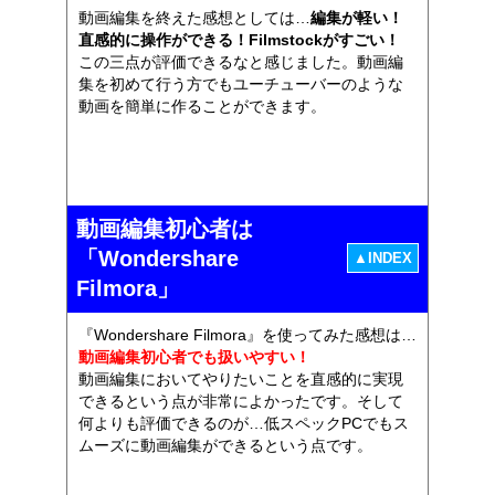
動画編集を終えた感想としては…
編集が軽い！
直感的に操作ができる！Filmstockがすごい！
この三点が評価できるなと感じました。動画編
集を初めて行う方でもユーチューバーのような
動画を簡単に作ることができます。
動画編集初心者は
「Wondershare
▲INDEX
Filmora」
『Wondershare Filmora』を使ってみた感想は…
動画編集初心者でも扱いやすい！
動画編集においてやりたいことを直感的に実現
できるという点が非常によかったです。そして
何よりも評価できるのが…低スペックPCでもス
ムーズに動画編集ができるという点です。