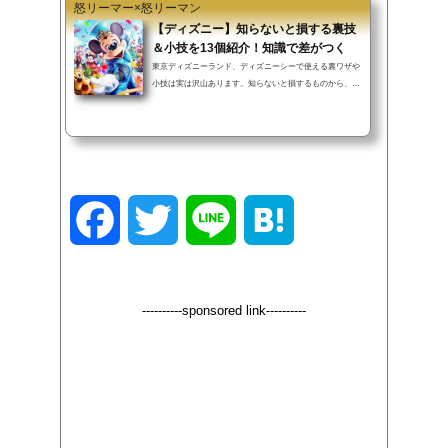
怒リーマー×怒リーマン
【ディズニー】知らないと損する裏技
＆小技を13個紹介！知識で差がつく
東京ディズニーランド、ディズニーシーで使える裏ワザや
小技は実は沢山あります。知らないと損するものから、知
ってるが故にハッピーになれるものまで、この記事では紹
介していきます。▼INDEX（タップでジャンプ）手荷物検
査を短縮する方法公式駐車場が無料！？駐車場代を超節約
舞浜駅の改札口を1分で通過する裏ワザホーンテッドマン
ションの待ち時間を短縮終了したスタンバイパスを取得す
る裏ワザパーク内でタバコを購入すると…記念シール・迷
子シールを貰おうショーやパレードを抽選しようディズニ
F
T
L
H
ーホテル限定の特典ディズニー公式...
a
w
i
a
----------sponsored link----------
c
i
n
t
e
t
e
e
b
t
n