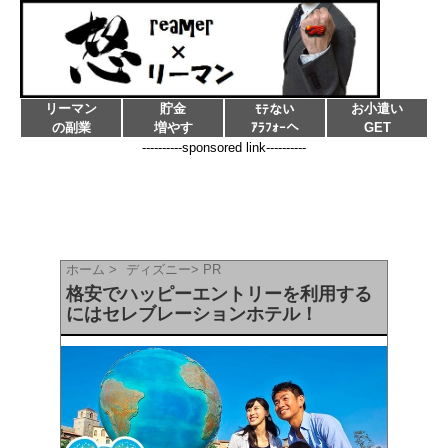
リーマン
貯金
お小遣い
ﾓﾃない
の副業
増やす
ｱﾗﾌｫｰへ
GET
----------sponsored link----------
ホーム
>
ディズニー
>
PR
格安でハッピーエントリーを利用する
にはセレブレーションホテル！