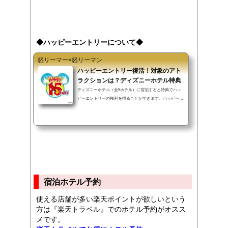
◆ハッピーエントリーについて◆
怒リーマー×怒リーマン
ハッピーエントリー復活！対象のアト
ラクションは？ディズニーホテル特典
ディズニーホテル（全5ホテル）に宿泊すると特典でハッ
ピーエントリーの権利を得ることができます。ハッピーエ
ントリーとはパーク開園時間の15分前から入場できるとい
う、東京ディズニーリゾートの朝攻略にはかかせない特典
です。こちらの記事ではハッピーエントリーについて解説
していきます。▼INDEX（タップでジャンプ）ハッピーエ
ントリーの基礎知識ディズニーランドのハッピーエントリ
ーディズニーシーのハッピーエントリー過去と大きく変わ
った点は？ハッピーエントリーの基礎知識▲INDEXハッピ
ーエントリーとはディズニーホテル（...
宿泊ホテル予約
使える店舗が多い楽天ポイントが欲しいという
方は『楽天トラベル』でのホテル予約がオスス
メです。