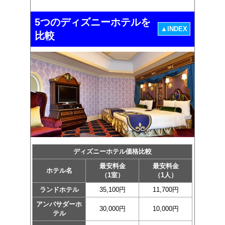
5つのディズニーホテルを
▲INDEX
比較
ディズニーホテル価格比較
最安料金
最安料金
ホテル名
（1室）
（1人）
ランドホテル
35,100円
11,700円
アンバサダーホ
30,000円
10,000円
テル