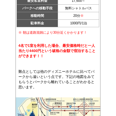
最安客室料金
17,600～
パークへの移動手段
無料シャトルバス
移動時間
20分
※
駐車料金
1000円/1泊
※ 朝は道路混雑により30分近くかかります！
4名で1室を利用した場合、最安価格時だと一人
当たり4400円という破格の金額で宿泊すること
ができます！！
難点としては他のディズニーホテルに比べてパ
ークから遠いという点です。下記の地図をみて
もらうとパークから離れていることがわかると
思います。