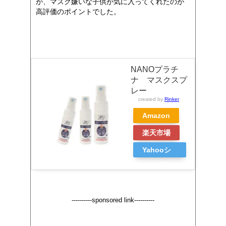
が、マスク嫌いな子供が気に入ってくれたのが
高評価のポイントでした。
NANOプラチ
ナ マスクスプ
レー
created by
Rinker
Amazon
楽天市場
Yahooシ
ョッピン
グ
----------sponsored link----------