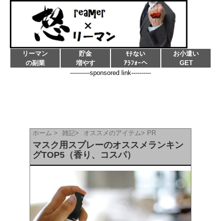
リーマン
貯金
お小遣い
ﾓﾃない
の副業
増やす
ｱﾗﾌｫｰへ
GET
----------sponsored link----------
ホーム
>
雑記
>
オススメのアイテム
>
PR
マスク用スプレーのオススメランキン
グTOP5（香り、コスパ）