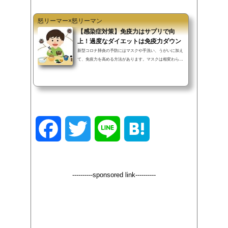
怒リーマー×怒リーマン
【感染症対策】免疫力はサプリで向
上！過度なダイエットは免疫力ダウン
新型コロナ肺炎の予防にはマスクや手洗い、うがいに加え
て、免疫力を高める方法があります。マスクは相変わらず
品薄状態が続いているため、免疫力を上げて感染を防いだ
り、仮に感染しても重い症状とならないようにすることが
先決です。この記事では免疫力の高め方やサプリについて
を説明していきます。▼INDEX（タップでジャンプ）腸内
環境を整えて免疫力アップカロリー制限ダイエット（糖質
オフも）は禁止適度な運動・睡眠・ストレスを溜めない免
疫力を向上させるサプリ最後に腸内環境を整えて免疫力ア
F
T
L
H
ップ▲INDEX腸内環境を良くするこ...
a
w
i
a
----------sponsored link----------
c
i
n
t
e
t
e
e