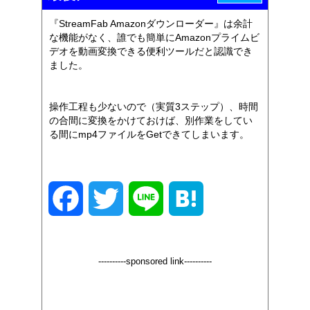
『StreamFab Amazonダウンローダー』は余計
な機能がなく、誰でも簡単にAmazonプライムビ
デオを動画変換できる便利ツールだと認識でき
ました。
操作工程も少ないので（実質3ステップ）、時間
の合間に変換をかけておけば、別作業をしてい
る間にmp4ファイルをGetできてしまいます。
F
T
L
H
a
w
i
a
----------sponsored link----------
c
i
n
t
e
t
e
e