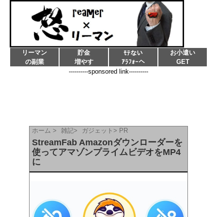
リーマン
貯金
お小遣い
ﾓﾃない
の副業
増やす
ｱﾗﾌｫｰへ
GET
----------sponsored link----------
ホーム
>
雑記
>
ガジェット
>
PR
StreamFab Amazonダウンローダーを
使ってアマゾンプライムビデオをMP4
に