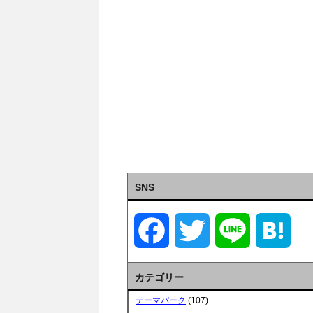
SNS
F
T
L
H
a
w
i
a
カテゴリー
c
i
n
t
テーマパーク
(107)