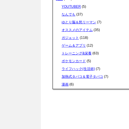
YOUTUBER
(5)
なんでも
(37)
ゆとり脳＆怒リーマン
(7)
オススメのアイテム
(35)
ガジェット
(118)
ゲーム＆アプリ
(12)
トレーニング&栄養
(63)
ポケモンカード
(5)
ライフハック(生活術)
(7)
加熱式タバコ＆電子タバコ
(7)
漫画
(6)