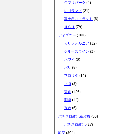
ジブリパーク
(1)
e
t
e
e
レゴランド
(21)
富士急ハイランド
(6)
b
t
n
ＵＳＪ
(79)
ディズニー
(188)
o
e
a
カリフォルニア
(12)
クルーズライン
(2)
o
r
ハワイ
(6)
パリ
(5)
k
フロリダ
(14)
上海
(3)
東京
(126)
関連
(14)
香港
(6)
パチスロ雑記＆攻略
(50)
パチスロ雑記
(27)
雑記
(304)