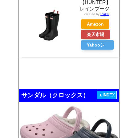
【HUNTER】
レインブーツ
created by
Rinker
Amazon
楽天市場
Yahooシ
ョッピン
グ
サンダル（クロックス）
▲INDEX