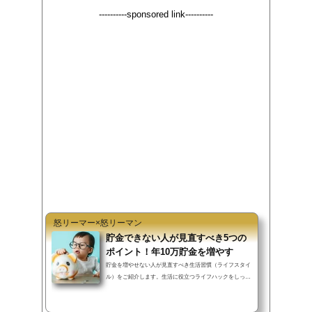
----------sponsored link----------
c
i
n
t
e
t
e
e
b
t
n
o
e
a
o
r
k
怒リーマー×怒リーマン
貯金できない人が見直すべき5つの
ポイント！年10万貯金を増やす
貯金を増やせない人が見直すべき生活習慣（ライフスタイ
ル）をご紹介します。生活に役立つライフハックをしっか
り行えば、過度な節約を行わず...