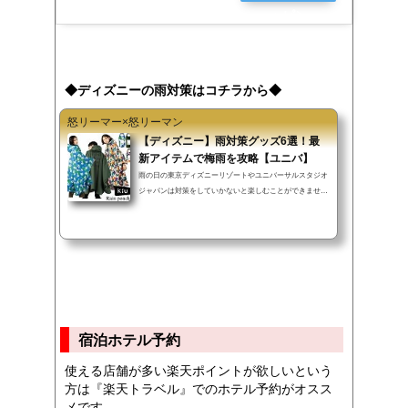
ョッピン
グ
◆ディズニーの雨対策はコチラから◆
怒リーマー×怒リーマン
【ディズニー】雨対策グッズ6選！最
新アイテムで梅雨を攻略【ユニバ】
雨の日の東京ディズニーリゾートやユニバーサルスタジオ
ジャパンは対策をしていかないと楽しむことができませ
ん。この記事では一に中の雨や突発的なゲリラ豪雨で使え
る最新雨具を紹介します。▼INDEX（タップでジャンプ）
レインポンチョレインシューズカバーレインソックスCrep
Protectスプレー超軽量カーボン傘防水ケース【指紋認証/F
ace ID認証対応】レインポンチョ▲INDEXレインコートや
レインポンチョはパーク内でも販売していますが、パーク
によく遊びに来る方やキャンプやフェスによく行く方はい
いものを購入しておくことを推奨し...
宿泊ホテル予約
使える店舗が多い楽天ポイントが欲しいという
方は『楽天トラベル』でのホテル予約がオスス
メです。