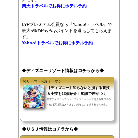
楽天トラベルでお得にホテル予約
LYPプレミアム会員なら『Yahoo!トラベル』で
最大5%のPayPayポイントを還元してもらえま
す。
Yahoo!トラベルでお得にホテル予約
◆ディズニーリゾート情報はコチラから◆
怒リーマー×怒リーマン
【ディズニー】知らないと損する裏技
＆小技を13個紹介！知識で差がつく
東京ディズニーランド、ディズニーシーで使える裏ワザや
小技は実は沢山あります。知らないと損するものから、知
ってるが故にハッピーになれるものまで、この記事では紹
介していきます。▼INDEX（タップでジャンプ）手荷物検
査を短縮する方法公式駐車場が無料！？駐車場代を超節約
舞浜駅の改札口を1分で通過する裏ワザホーンテッドマン
◆ＵＳＪ情報はコチラから◆
ションの待ち時間を短縮終了したスタンバイパスを取得す
る裏ワザパーク内でタバコを購入すると…記念シール・迷