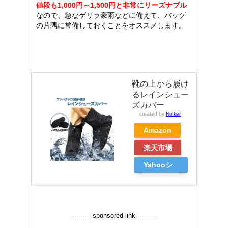
値段も1,000円～1,500円と非常にリーズナブル
なので、急なゲリラ豪雨などに備えて、バッグ
の片隅に常備しておくことをオススメします。
靴の上から履け
るレインシュー
ズカバー
created by
Rinker
Amazon
楽天市場
Yahooシ
ョッピン
グ
----------sponsored link----------