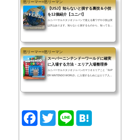
怒リーマー×怒リーマン
子シールを貰おうショーやパレードを抽選しようディズニ
【USJ】知らないと損する裏技＆小技
ーホテル限定の特典ディズニー公式...
を12個紹介【ユニバ】
ユニバーサルスタジオジャパンで使える裏ワザや小技は実
は沢山あります。知らないと損するものから、知ってるが
故にハッピーになれるものまで、この記事では紹介してい
きます。▼INDEX（タップでジャンプ）チケットを安く購
入する方法JTBでホテル予約をすると特典有り近隣の安い
駐車場を利用しよう制限されている再入場をする方法アト
怒リーマー×怒リーマン
ラクションを効率的にチャイルドスイッチマイルが貯まる
アトラクション非売品のシールを貰おうニンテンドーワー
スーパーニンテンドーワールドに確実
ルドはフリーwifi売り切れたエクスプレスパスが復活身長
に入場する方法・エリア入場整理券
制限をクリアする裏技ペアチケット...
ユニバーサルスタジオジャパンのマリオエリアこと「SUP
ER NINTENDO WORLD」に入場するためにはエリア入場
確約券またはエリア入場整理券が必要です。この記事では
スーパー任天堂ワールドに確実に入場する方法をお伝えし
ます。またスーパーニンテンドーワールドに入場すること
ができなければ、新エリア「ドンキーコングカントリー」
にも入場することもできません。▼INDEX（タップでジャ
ンプ）ニンテンドーワールドに入場する方法【確実①】エ
リア入場確約券の入手方法【確実②】エリア入場確約券の
F
T
L
H
入手方法【早い者勝ち】エリア入場整理券...
a
w
i
a