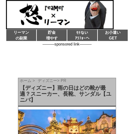
リーマン
貯金
お小遣い
ﾓﾃない
の副業
増やす
ｱﾗﾌｫｰへ
GET
----------sponsored link----------
ホーム
>
ディズニー
>
PR
【ディズニー】雨の日はどの靴が最
適？スニーカー、長靴、サンダル【ユ
ニバ】