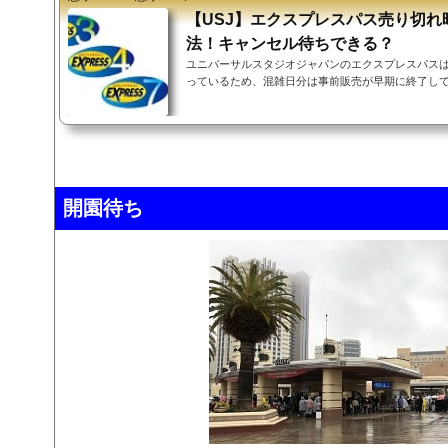
【USJ】エクスプレスパス売り切れ
法！キャンセル待ちできる？
ユニバーサルスタジオジャパンのエクスプレスパスは
っているため、混雑日分は事前販売が早期に終了し
ます。この記事では売り切れてしまったエクスプレ
る方法をいくつかご紹介します。▼INDEX（タップ
レスパスはすぐ売り切れる【対処1】在庫カレンダー
処2】ローソンチケット（WEB）【対処3】当日販売
【対処4】当日チケットブースを確認【対処5】JTB
用エクスプレスパスはすぐ売り切れる▲INDEXエ...
開園待ち