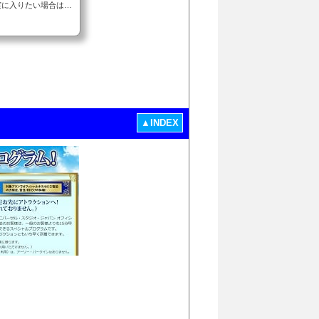
実に入りたい場合は、
園待ち未経験の方は
らの疑問についてお答
のメリット何時間前か
注意点雨の日の開園待
テルに宿泊するなら最
▲INDEX