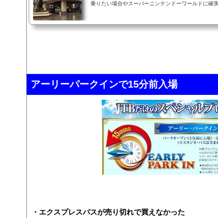
乗りたい場合やスーパーニンテンドーワールドに確
オープン（開園）を並んで待つしかありません。開
色々とわからないことがあると思いますので、それ
えします。▼INDEX（タップでジャンプ）開園待ち
ら並ぶべきか開園待ちの準備（持ち物）開園待ちの
ち途中合流はマナー違反開園待ち中のトイレ近隣ホ
後に開園待ちのメリット▲INDEX開園待ちのメ...
アーリーパークインで15分前入場
・エクスプレスパスが売り切れで買えなかった