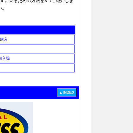
たずに乗るための方法を3つご紹介しま
い。
購入
前入場
▲INDEX