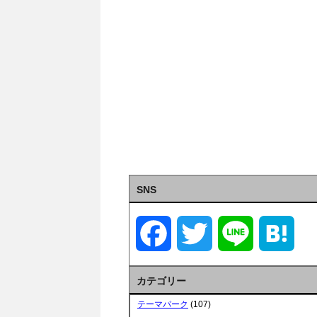
SNS
F
T
L
H
a
w
i
a
カテゴリー
c
i
n
t
テーマパーク
(107)