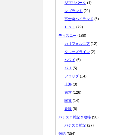
ジブリパーク
(1)
e
t
e
e
レゴランド
(21)
富士急ハイランド
(6)
b
t
n
ＵＳＪ
(79)
ディズニー
(188)
o
e
a
カリフォルニア
(12)
クルーズライン
(2)
o
r
ハワイ
(6)
パリ
(5)
k
フロリダ
(14)
上海
(3)
東京
(126)
関連
(14)
香港
(6)
パチスロ雑記＆攻略
(50)
パチスロ雑記
(27)
雑記
(304)