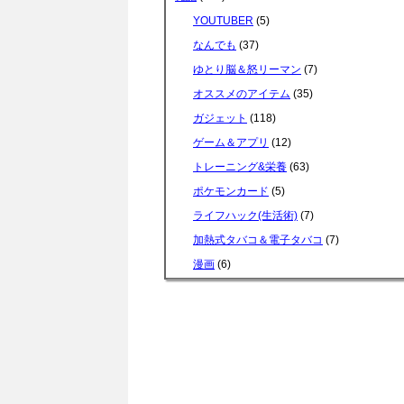
YOUTUBER
(5)
なんでも
(37)
ゆとり脳＆怒リーマン
(7)
オススメのアイテム
(35)
ガジェット
(118)
ゲーム＆アプリ
(12)
トレーニング&栄養
(63)
ポケモンカード
(5)
ライフハック(生活術)
(7)
加熱式タバコ＆電子タバコ
(7)
漫画
(6)