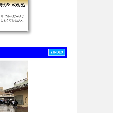
時の5つの対処
1日の販売数が決ま
てしまう可能性があり
スパスを何とか購入す
でジャンプ）エクスプ
は常にチェック【対
分（早朝）に賭ける
パッケージツアーを利
▲INDEX