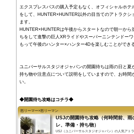
エクスプレスパスの購入予定もなく、オフィシャルホテ
をして、HUNTER×HUNTER以外の目当てのアトラ
ます。
HUNTER×HUNTERは午後からスタートなので朝一
ちをして進撃の巨人XRライドやスーパーニンテンドー
もって午後のハンター×ハンター4Dを楽しむことができ
ユニバーサルスタジオジャパンの開園待ちは雨の日と夏
持ち物や注意点について説明をしていますので、お時間
い。
◆開園待ち攻略はコチラ◆
怒リーマー×怒リーマン
USJの開園待ち攻略（何時間前、雨
レ、準備・持ち物）
USJ（ユニバーサルスタジオジャパン）の人気アト