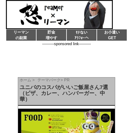
リーマン
貯金
お小遣い
ﾓﾃない
の副業
増やす
ｱﾗﾌｫｰへ
GET
----------sponsored link----------
ホーム
>
テーマパーク
>
PR
ユニバのコスパがいいご飯屋さん7選
（ピザ、カレー、ハンバーガー、中
華）