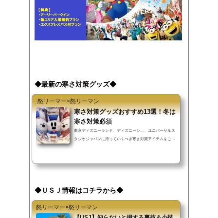
◆最新の寒さ対策グッズ◆
怒リーマー×怒リーマン
寒さ対策グッズおすすめ13選！冬は
寒さ対策必須
東京ディズニーランド、ディズニーシ―、ユニバーサルス
タジオジャパンに持っていくべき寒さ対策アイテムをご紹
介します。
◆ＵＳＪ情報はコチラから◆
怒リーマー×怒リーマン
【USJ】知らないと損する裏技＆小技