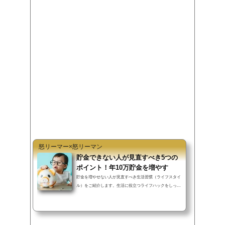
c
i
n
t
e
t
e
e
b
t
n
o
e
a
o
r
k
怒リーマー×怒リーマン
貯金できない人が見直すべき5つの
ポイント！年10万貯金を増やす
貯金を増やせない人が見直すべき生活習慣（ライフスタイ
ル）をご紹介します。生活に役立つライフハックをしっか
り行えば、過度な節約を行わず...