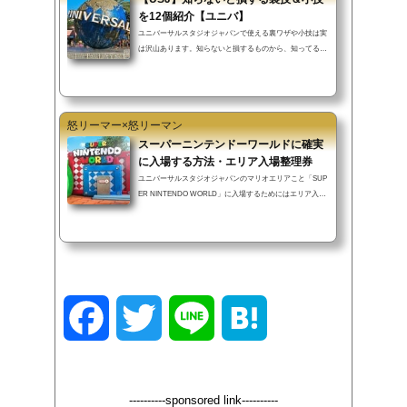
を12個紹介【ユニバ】
ユニバーサルスタジオジャパンで使える裏ワザや小技は実
は沢山あります。知らないと損するものから、知ってるが
故にハッピーになれるものまで、この記事では紹介してい
きます。▼INDEX（タップでジャンプ）チケットを安く購
入する方法JTBでホテル予約をすると特典有り近隣の安い
駐車場を利用しよう制限されている再入場をする方法アト
怒リーマー×怒リーマン
ラクションを効率的にチャイルドスイッチマイルが貯まる
アトラクション非売品のシールを貰おうニンテンドーワー
スーパーニンテンドーワールドに確実
ルドはフリーwifi売り切れたエクスプレスパスが復活身長
に入場する方法・エリア入場整理券
制限をクリアする裏技ペアチケット...
ユニバーサルスタジオジャパンのマリオエリアこと「SUP
ER NINTENDO WORLD」に入場するためにはエリア入場
確約券またはエリア入場整理券が必要です。この記事では
スーパー任天堂ワールドに確実に入場する方法をお伝えし
ます。またスーパーニンテンドーワールドに入場すること
ができなければ、新エリア「ドンキーコングカントリー」
にも入場することもできません。▼INDEX（タップでジャ
ンプ）ニンテンドーワールドに入場する方法【確実①】エ
リア入場確約券の入手方法【確実②】エリア入場確約券の
F
T
L
H
入手方法【早い者勝ち】エリア入場整理券...
a
w
i
a
----------sponsored link----------