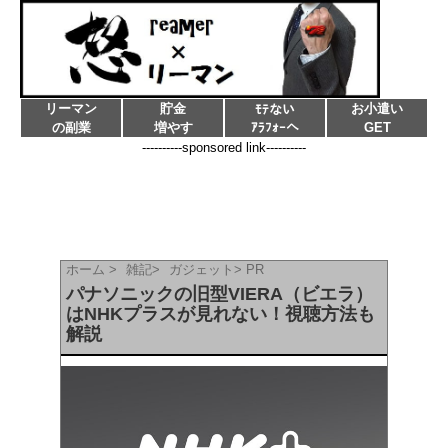
リーマン
貯金
お小遣い
ﾓﾃない
の副業
増やす
ｱﾗﾌｫｰへ
GET
----------sponsored link----------
ホーム
>
雑記
>
ガジェット
>
PR
パナソニックの旧型VIERA（ビエラ）
はNHKプラスが見れない！視聴方法も
解説