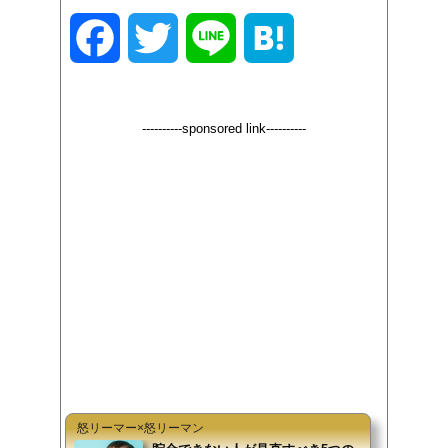
難しいかと思います。この記事ではFire TV Stickの旧世代
と最新型を徹底比較しますので、買い替えの参考になれば
F
T
L
H
幸いです。筆者の使用感とし...
a
w
i
a
----------sponsored link----------
c
i
n
t
e
t
e
e
b
t
n
o
e
a
o
r
k
怒リーマー×怒リーマン