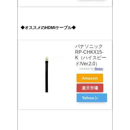
ョッピン
グ
◆オススメのHDMIケーブル◆
パナソニック
RP-CHKX15-
K（ハイスピー
ド/Ver.2.0）
created by
Rinker
Amazon
楽天市場
Yahooシ
ョッピン
グ