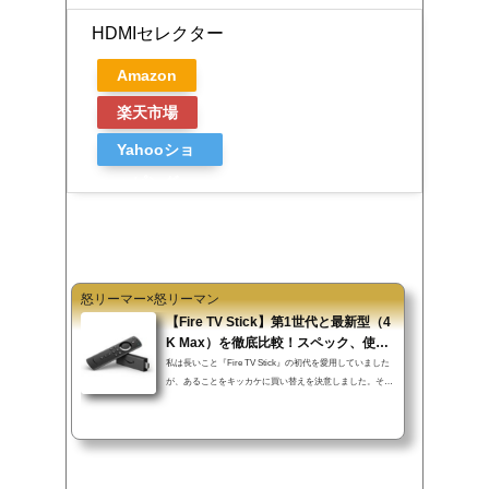
HDMIセレクター
Amazon
楽天市場
Yahooショ
ッピング
怒リーマー×怒リーマン
【Fire TV Stick】第1世代と最新型（4
K Max）を徹底比較！スペック、使用
感
私は長いこと『Fire TV Stick』の初代を愛用していました
が、あることをキッカケに買い替えを決意しました。その
キッカケは動画コンテンツサービス「ディズニープラス」
がFire TV Stick(第一世代)が非対応だったためです。ディ
ズニープラスだけでなく動画コンテンツによっては第一世
代が対応していないものも増えてきています。第一世代も
まだまだ現役で利用できるので、買い替えのタイミングが