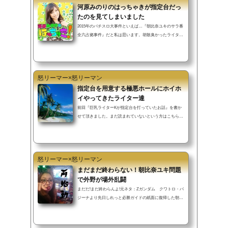
頼を根こそぎ持ってかれた『ぱちんこマルカ』が次に取っ
河原みのりのはっちゃきが指定台だっ
た行動は…またしてもライターイベント！私が無知なだけ
たのを見てしまいました
かもしれませんが…はっきり言って知...
2015年のパチスロ大事件といえば…『朝比奈ユキのサラ番
全六占拠事件』だと私は思います。胡散臭かったライター
イベントの真実を世に広めてくれたパチスロ史に刻まれる
事件だったと思います。朝比奈ユキがやらかす、およそ2
カ月前に私が目撃し憤怒した事件を今日は語りたいと思い
ます。朝の並びディズニー以外で並ばない宣言をした私を
怒リーマー×怒リーマン
開店15分前から並ばせたのは、新台：麻雀物語３を打ちた
いという欲求だ。「新台なのに15分前で大丈夫なのか？」
指定台を用意する極悪ホールにホイホ
とお思いの方もいらっしゃるだろう。ベタピン過疎店なの
イやってきたライター達
で大丈夫なのです。15分前に到着...
前回『巨乳ライターKが指定台を打っていたお話』を書か
せて頂きました。まだ読まれていないという方はこちらか
ら読んで頂けると話が入ってきやすいかと思います。客に
は還元せず、ライターには指定台を用意するということが
判明したベタピンホール。実際に私がみたことと、爆サイ
にチクリがはいっていた情報を公開していきたいと思う。
怒リーマー×怒リーマン
※今回のお話は実際に台キープの現場は見ておりません。
ネット情報と動画の内容から私の推測を書いているだけで
まだまだ終わらない！朝比奈ユキ問題
すので鵜呑みにしすぎないで下さい。また人物やホールを
で外野が場外乱闘
特定できたとしてもコメント等に...
まだだ!まだ終わらんよ!元ネタ：Zガンダム クワトロ・バ
ジーナより先日しれっと必勝ガイドの紙面に復帰した朝比
奈ユキさん。自分の過ちを反省し、贖罪しながらひっそり
と活動したい彼女を後ろから刺したのは…あろうことかア
ホな後輩でした！！朝比奈問題で外野が場外乱闘１０秒で