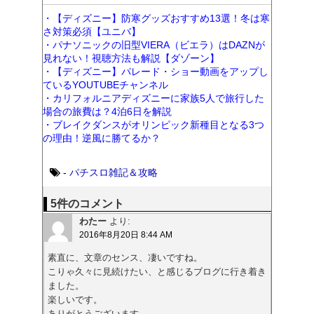
・【ディズニー】防寒グッズおすすめ13選！冬は寒
さ対策必須【ユニバ】
・パナソニックの旧型VIERA（ビエラ）はDAZNが
見れない！視聴方法も解説【ダゾーン】
・【ディズニー】パレード・ショー動画をアップし
ているYOUTUBEチャンネル
・カリフォルニアディズニーに家族5人で旅行した
場合の旅費は？4泊6日を解説
・ブレイクダンスがオリンピック新種目となる3つ
の理由！逆風に勝てるか？
-
パチスロ雑記＆攻略
5件のコメント
わたー
より:
2016年8月20日 8:44 AM
素直に、文章のセンス、凄いですね。‌
こりゃ久々に見続けたい、と感じるブログに行き着き
ました。‌
楽しいです。‌
ありがとうございます。