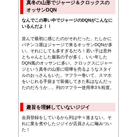
真冬の山形でジャージ＆クロックスの
オッサンDQN
なんでこの寒い中でジャージのDQNがこんなに
いるんだよ！！
並んで最初に感じたのがそれだった。たしかに
パチンコ屋はジャージで来るオッサンDQNが多
い。それにしても多すぎるだろ！若い子は意外
とちゃんとした服装の子が多く、いい年した
DQN風のオッサンに多い。クロックスにジャー
ジという真冬の山形に喧嘩を売るようなスタイ
ルのおっさんもいた。マフラー巻いて、スマホ
をいじれる手袋まで装備してきた私はなんだっ
たのだろうか…。列のマフラー使用率3％程度。
趣旨を理解していないジジイ
会員登録をしているから列は中々進まない。そ
れに業を煮やしたジジイが店員さんに噛みつい
た！