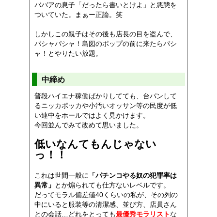
ババアの息子「だったら書いとけよ」と悪態を
ついていた。まぁー正論。笑
しかしこの親子はその後も店長の目を盗んで、
パシャパシャ！島図のポップの前に来たらパシ
ャ！とやりたい放題。
中締め
普段ハイエナ稼働ばかりしてても、台パンして
るニッカポッカや小汚いオッサン等の民度が低
い連中をホールではよく見かけます。
今回並んでみて改めて思いました。
低いなんてもんじゃない
っ！！
これは世間一般に
「パチンコやる奴の犯罪率は
異常」
とか煽られても仕方ないレベルです。
だってモラル偏差値40くらいの私が、その列の
中にいると服装等の清潔感、並び方、店員さん
との会話…どれをとっても
最優秀モラリスト
な