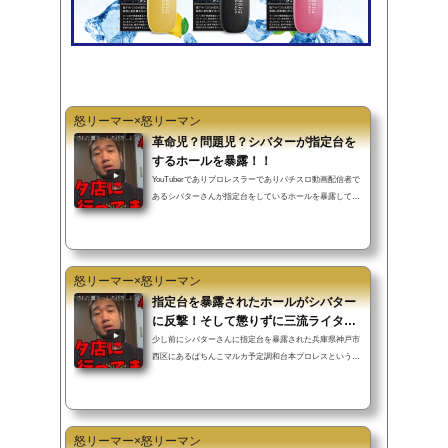
怒リーマー×怒リーマン
革命児？問題児？シバターが指定台を
するホールを暴露！！
YouTuberでありプロレスラーでありパチスロ動画配信者で
あるシバターさんが指定台をしているホールを暴露してく
れました！炎上芸をスタイルとしているシバターさんは、
パチスロ業界の革命時なのでしょうか？それとも問題児な
のでしょうか？日本代表がブチ切れた糞ホールの話をしよ
うかhttps://www.youtube.com/watch?v=EnZaFfwtrUc動画内
怒リーマー×怒リーマン
容のまとめ・関西のホールで『GOD引くまでかえれないや
つ』という企画の撮影があった。・この企画は設定を入れ
指定台を暴露されたホールがシバター
てくれるホールでしかやりたくない。半６や半４５６に近
に反撃！そして懲りずに三流ライター
いくらい高設定を入れれないの...
を呼ぶ始末…
少し前にシバターさんに指定台を暴露された兵庫県神戸市
西区にあるぱちんこマルカ予定調和台本プロレスというの
でしょうか。お約束の反撃がP-WORLDに掲載されました
のでご紹介いたします。↓↓↓すべての始まり↓↓↓すべて事実
無根!!ぱちんこマルカはP-WORLDにて上記のような反撃を
しました。問題の動画を掲載するあたりは身の潔白アピー
怒リーマー×怒リーマン
ルでしょうか。実力派ライター達が証明来店お客さんの信