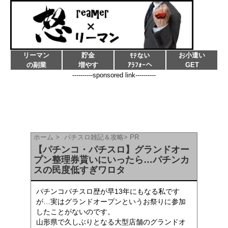
リーマン
貯金
お小遣い
ﾓﾃない
の副業
増やす
ｱﾗﾌｫｰへ
GET
----------sponsored link----------
ホーム
>
パチスロ雑記＆攻略
>
PR
【パチンコ・パチスロ】グランドオー
プン整理券貰いにいったら…パチンカ
スの民度低すぎワロタ
パチンコパチスロ歴が早13年にもなる私です
が…実はグランドオープンというお祭りに参加
したことがないのです。
山形県で久しぶりとなる大型店舗のグランドオ