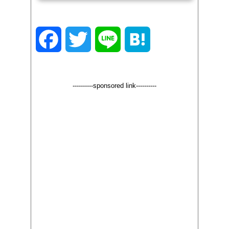
わかる今回の事件ガチTVのシバターが番長２の設定６をツ
モる↓ツイッターで「○比奈ってはないです」とツイート↓
パチスロ実戦術の山田銀河がツイッターでそれに反応↓シ
バターがツイートを削除↓山田銀河は用意周到にスクショ
F
T
L
H
を取っており、スクショを使ってシ...
a
w
i
a
----------sponsored link----------
c
i
n
t
e
t
e
e
b
t
n
o
e
a
o
r
k