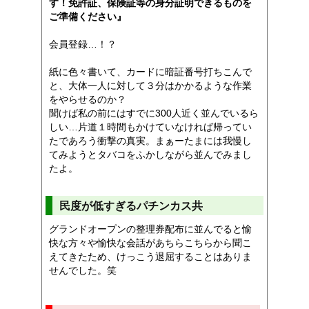
す！免許証、保険証等の身分証明できるものを
ご準備ください』
会員登録…！？
紙に色々書いて、カードに暗証番号打ちこんで
と、大体一人に対して３分はかかるような作業
をやらせるのか？
聞けば私の前にはすでに300人近く並んでいるら
しい…片道１時間もかけていなければ帰ってい
たであろう衝撃の真実。まぁーたまには我慢し
てみようとタバコをふかしながら並んでみまし
たよ。
民度が低すぎるパチンカス共
グランドオープンの整理券配布に並んでると愉
快な方々や愉快な会話があちらこちらから聞こ
えてきたため、けっこう退屈することはありま
せんでした。笑