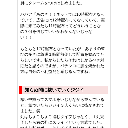
員にクレームをつけはじめました。
ババア「あのさ！！ネットでは10時配布となっ
ていて、広告には12時配布ってなっていて、実
際に来てみたら11時配布ってどういうことな
の？何を信じていいかわかんないじゃな
い！！」
もともと12時配布となっていたが、あまりの並
びの多さに急遽１時間前倒して配布を始めてた
らしいです。私からしたらそれはしかるべき対
応だと思うのですが、パチンコに脳を焼かれた
方は自分の不利益だと感じるんですね。
知らぬ間に抜いていくジジイ
寒い中黙ってスマホをいじりながら並んでいる
と、気づいたらジジイ３人くらいに抜かされて
ました。笑
列はちょこちょこ進むタイプじゃなく、１列完
了したら右の列にスライドという方式でした。