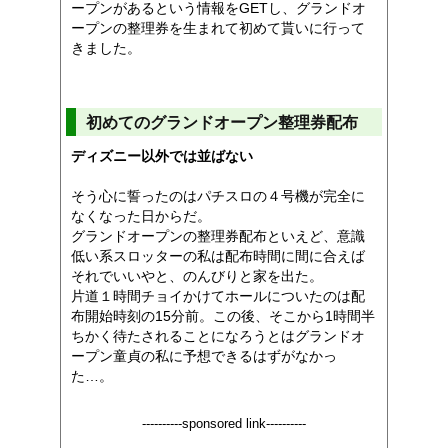
ープンがあるという情報をGETし、グランドオ
ープンの整理券を生まれて初めて貰いに行って
きました。
初めてのグランドオープン整理券配布
ディズニー以外では並ばない
そう心に誓ったのはパチスロの４号機が完全に
なくなった日からだ。
グランドオープンの整理券配布といえど、意識
低い系スロッターの私は配布時間に間に合えば
それでいいやと、のんびりと家を出た。
片道１時間チョイかけてホールについたのは配
布開始時刻の15分前。この後、そこから1時間半
ちかく待たされることになろうとはグランドオ
ープン童貞の私に予想できるはずがなかっ
た…。
----------sponsored link----------