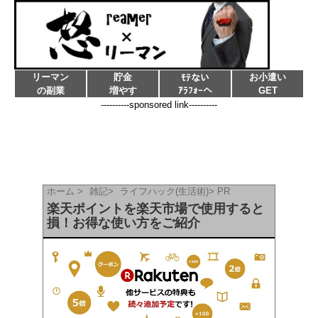
リーマン
貯金
お小遣い
ﾓﾃない
の副業
増やす
ｱﾗﾌｫｰへ
GET
----------sponsored link----------
ホーム
>
雑記
>
ライフハック(生活術)
>
PR
楽天ポイントを楽天市場で使用すると
損！お得な使い方をご紹介