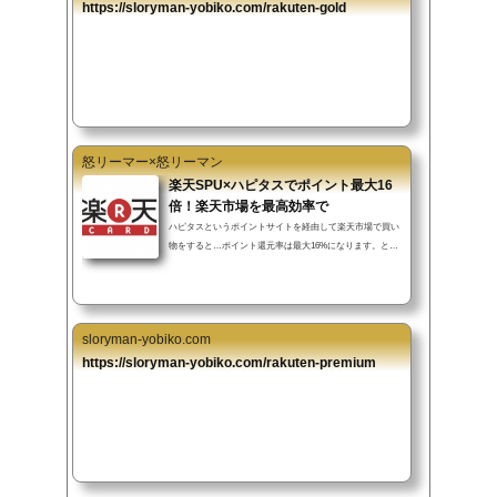
記事では楽天市場を最大限に引き出すための方法をお伝え
https://sloryman-yobiko.com/rakuten-gold
します。記事の中には『必須』『推奨』があります。『必
須』は文字の通りで買い物前に必...
怒リーマー×怒リーマン
楽天SPU×ハピタスでポイント最大16
倍！楽天市場を最高効率で
ハピタスというポイントサイトを経由して楽天市場で買い
物をすると…ポイント還元率は最大16%になります。と言
いましても最大倍率の16倍にするのは少し難易度が高いで
す。ただ5～7%の還元率にするは現実的に可能で、楽天市
場のイベントであるショップ買い回りを活用すれば15％の
還元率にすることは難しくありません。実際、私は常時
sloryman-yobiko.com
7%の還元率で買い物をしています。今回は楽天SPUの説
明と、具体的な買い物例を書いていきます。▼INDEX（タ
https://sloryman-yobiko.com/rakuten-premium
ップでジャンプ）楽天SPUとは？ハピタス経由で楽天市場
へSPU活用の買い物最後に楽天SPUとは？▲IND...