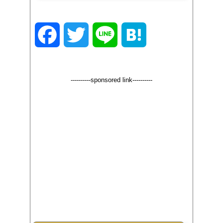
F
T
L
H
a
w
i
a
----------sponsored link----------
c
i
n
t
e
t
e
e
b
t
n
o
e
a
o
r
k