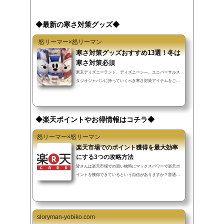
◆最新の寒さ対策グッズ◆
怒リーマー×怒リーマン
寒さ対策グッズおすすめ13選！冬は
寒さ対策必須
東京ディズニーランド、ディズニーシ―、ユニバーサルス
タジオジャパンに持っていくべき寒さ対策アイテムをご紹
介します。
◆楽天ポイントやお得情報はコチラ◆
怒リーマー×怒リーマン
楽天市場でのポイント獲得を最大効率
にする3つの攻略方法
皆さんは楽天市場での買い物時にマックスパワーで楽天ポ
イントを獲得できているという自信がありますか？普通に
楽天カードを使って買い物をしても『+3倍』の恩恵を受け
ることができますが…私ならもっと倍率を上げることが可
能です。楽天市場での買い物は楽天ポイントを獲得するた
めの場所といっても過言ではなく、その他で貯まるポイン
sloryman-yobiko.com
ト（エネオスやマックなど）なんておまけ以下です。この