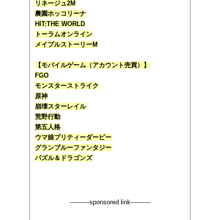
リネージュ2M
農園ホッコリーナ
HIT:THE WORLD
トーラムオンライン
メイプルストーリーM
【モバイルゲーム（アカウント売買）】
FGO
モンスターストライク
原神
崩壊スターレイル
荒野行動
第五人格
ウマ娘プリティーダービー
グランブルーファンタジー
パズル＆ドラゴンズ
----------sponsored link----------