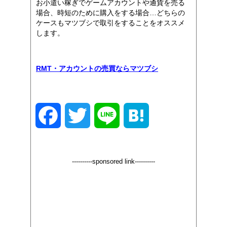
お小遣い稼ぎでゲームアカウントや通貨を売る
場合、時短のために購入をする場合…どちらの
ケースもマツブシで取引をすることをオススメ
します。
RMT・アカウントの売買ならマツブシ
F
T
L
H
a
w
i
a
----------sponsored link----------
c
i
n
t
e
t
e
e
b
t
n