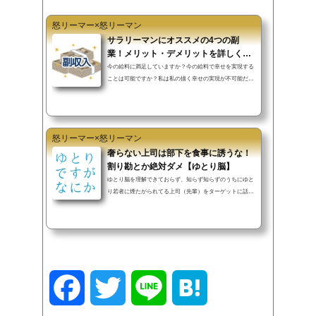
怒リーマー×怒リーマン
サラリーマンにオススメの4つの副
業！メリット・デメリットを詳しく解
説
今の給料に満足していますか？今の給料で幸せを実現する
ことは可能ですか？私は私の描く幸せの実現が不可能だと
悟った瞬間から多くの副業にチャレンジしています。私は
現在進行形で3つの副業をしております。すでに結果がで
ているもの、結果がまだでていないものとありますが…着
実に幸せ（夢）に近づいています。今日は私がチャレンジ
怒リーマー×怒リーマン
してきた副業の4種類について詳しく解説していきます。
▼INDEX（タップでジャンプ）副業1：投資パチスロ副業
奢らない上司は部下を食事に誘うな！
2：ネットビジネス副業3：投機（FX・仮想通貨・株）副業
割り勘とか絶対ダメ【ゆとり脳】
4：自己アフィリエイト最後に副業1：...
ゆとり脳を理解できておらず、知らず知らずのうちにゆと
り若者に煙たがられてる上司（先輩）をターゲットに話を
していきたい。▼INDEX（タップでジャンプ）ゆとりは自
分の時間が一番大切奢れない言い訳はいらない奢れない上
司は1mmも尊敬できないゆとり部下との正しい出張最後に
ゆとりは自分の時間が一番大切▲INDEXゆとりが一番大切
にしているものは「金銭」ではなく、「自分の時間」で
す。自分の時間を邪魔されることをものすごく嫌がりま
す。ばっさり言ってしまえば『自分に取っての無駄』を嫌
F
T
L
H
がるのです。私の具体例でいえば…出張の...