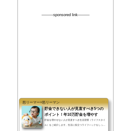
a
w
i
a
----------sponsored link----------
c
i
n
t
e
t
e
e
b
t
n
o
e
a
o
r
k
怒リーマー×怒リーマン
貯金できない人が見直すべき5つの
ポイント！年10万貯金を増やす
貯金を増やせない人が見直すべき生活習慣（ライフスタイ
ル）をご紹介します。生活に役立つライフハックをしっか
り行えば、過度な節約を行わず...