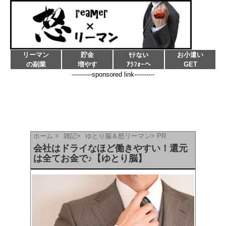
リーマン
貯金
お小遣い
ﾓﾃない
の副業
増やす
ｱﾗﾌｫｰへ
GET
----------sponsored link----------
ホーム
>
雑記
>
ゆとり脳＆怒リーマン
>
PR
会社はドライなほど働きやすい！還元
は全てお金で♪【ゆとり脳】